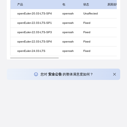
产品
包
状态
原因说明
openEuler-20.03-LTS-SP4
openssh
Unaffected
openEuler-22.03-LTS-SP1
openssh
Fixed
openEuler-22.03-LTS-SP3
openssh
Fixed
openEuler-22.03-LTS-SP4
openssh
Fixed
openEuler-24.03-LTS
openssh
Fixed
您对
安全公告
的整体满意度如何？