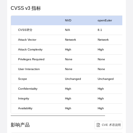
CVSS v3 指标
NVD
openEuler
CVSS评分
N/A
8.1
Attack Vector
Network
Network
Attack Complexity
High
High
Privileges Required
None
None
User Interaction
None
None
Scope
Unchanged
Unchanged
Confidentiality
High
High
Integrity
High
High
Availability
High
High
影响产品
CVE 术语说明