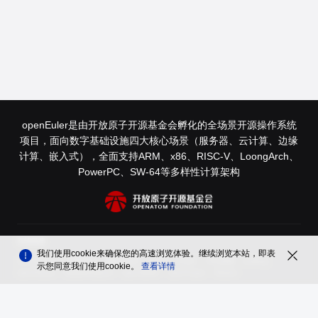
openEuler是由开放原子开源基金会孵化的全场景开源操作系统
项目，面向数字基础设施四大核心场景（服务器、云计算、边缘
计算、嵌入式），全面支持ARM、x86、RISC-V、LoongArch、
PowerPC、SW-64等多样性计算架构
友情链接
我们使用cookie来确保您的高速浏览体验。继续浏览本站，即表
木兰开源社区
鲲鹏社区
鹏城实验室
InfoQ
开源社
中科微澜
Authing
示您同意我们使用cookie。
查看详情
openGauss
昇思MindSpore
openUBMC
openFuyao
Ebaina
品牌
隐私声明
法律声明
关于cookies